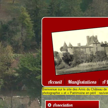
Accueil
Manifestations
A L
Bienvenue sur le site des Amis du Château de
photographie » et « Patrimoine en péril : raviver
Association