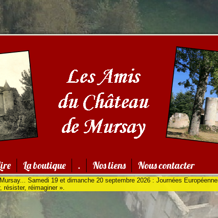
ire
La boutique
.
Nos liens
Nous contacter
 Mursay... Samedi 19 et dimanche 20 septembre 2026 : Journées Européennes
, résister, réimaginer ».