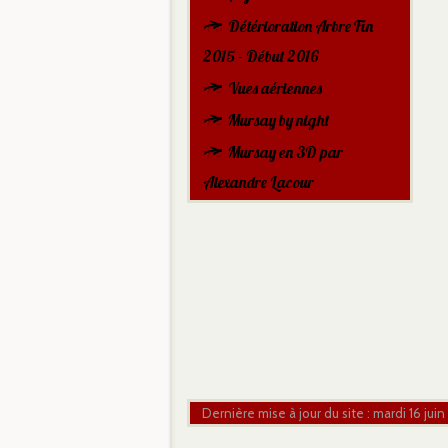
Détérioration Arbre Fin
2015 - Début 2016
Vues aériennes
Mursay by night
Mursay en 3D par
Alexandre Lacour
Dernière mise à jour du site : mardi 16 juin