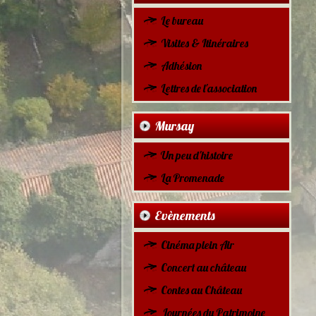
Le bureau
Visites & Itinéraires
Adhésion
Lettres de l'association
Mursay
Un peu d'histoire
La Promenade
Evènements
Cinéma plein Air
Concert au château
Contes au Château
Journées du Patrimoine