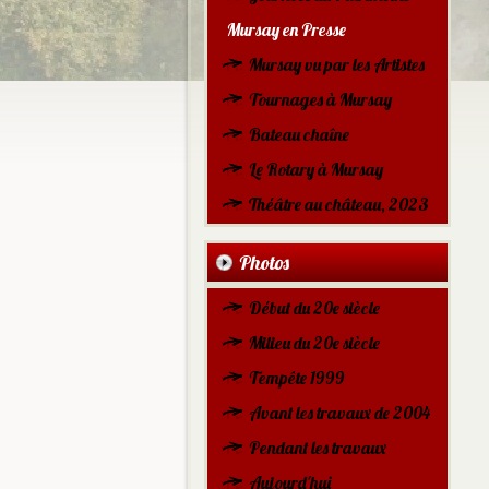
Mursay en Presse
Mursay vu par les Artistes
Tournages à Mursay
Bateau chaîne
Le Rotary à Mursay
Théâtre au château, 2023
Photos
Début du 20e siècle
Milieu du 20e siècle
Tempête 1999
Avant les travaux de 2004
Pendant les travaux
Aujourd'hui